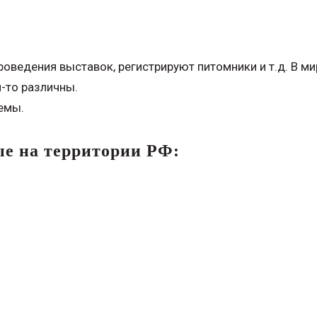
оведения выставок, регистрируют питомники и т.д. В ми
м-то различны.
емы.
е на территории РФ: